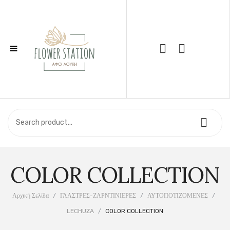
≡
Call Support: 210 6857844
ΑΡΧΙΚΉ
ΚΑΤΆΣΤΗΜΑ
ΣΧΕΤΙΚΆ ΜΕ ΕΜΆΣ
COLOR COLLECTION
ΕΠΙΚΟΙΝΩΝΊΑ
Αρχική Σελίδα
/
ΓΛΑΣΤΡΕΣ-ΖΑΡΝΤΙΝΙΕΡΕΣ
/
ΑΥΤΟΠΟΤΙΖΟΜΕΝΕΣ
/
LECHUZA
/
COLOR COLLECTION