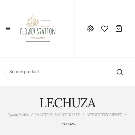
≡
No products in the cart.
Call Support: 210 6857844
ΑΡΧΙΚΉ
ΚΑΤΆΣΤΗΜΑ
ΣΧΕΤΙΚΆ ΜΕ ΕΜΆΣ
LECHUZA
ΕΠΙΚΟΙΝΩΝΊΑ
Αρχική Σελίδα
/
ΓΛΑΣΤΡΕΣ-ΖΑΡΝΤΙΝΙΕΡΕΣ
/
ΑΥΤΟΠΟΤΙΖΟΜΕΝΕΣ
/
LECHUZA