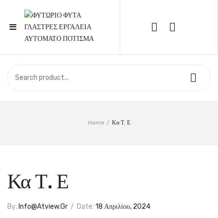
≡
Call Support: 210 6857844
ΑΡΧΙΚΉ
ΚΑΤΆΣΤΗΜΑ
ΣΧΕΤΙΚΆ ΜΕ ΕΜΆΣ
Home
/
Κα Τ. Ε
ΕΠΙΚΟΙΝΩΝΊΑ
Κα Τ. Ε
By:
Info@atview.gr
/
Date:
18 Απριλίου, 2024