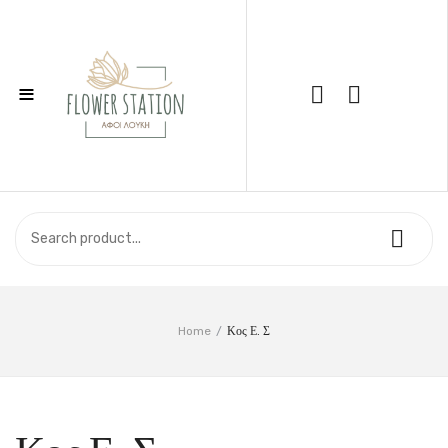
≡
Call Support: 210 6857844
ΑΡΧΙΚΉ
ΚΑΤΆΣΤΗΜΑ
ΣΧΕΤΙΚΆ ΜΕ ΕΜΆΣ
ΕΠΙΚΟΙΝΩΝΊΑ
Home
/
Κος Ε. Σ