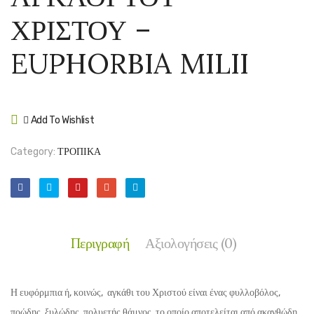
–
ΚΟΚΚ
ΧΡΙΣΤΟΥ –
DASYLIRIO
–
WHEELERI
PHOR
EUPHORBIA MILII
TENA
Add To Wishlist
Compare
Category:
ΤΡΟΠΙΚΑ
Περιγραφή
Αξιολογήσεις (0)
Η ευφόρμπια ή, κοινώς, αγκάθι του Χριστού είναι ένας φυλλοβόλος,
ποώδης, ξυλώδης, πολυετής θάμνος, το οποίο αποτελείται από ακανθώδη