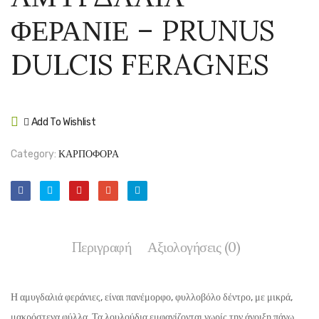
ΤΟΥΟΝΟ
WEBB
ΦΕΡΑΝΙΕ – PRUNUS
–
PREI
PRUNUS
ΚΑΙ
DULCIS FERAGNES
DULCIS
NOTT
TUONO
FRUC
–
Add To Wishlist
CORY
Compare
AVEL
Category:
ΚΑΡΠΟΦΟΡΑ
WEBB
PREI
ΚΑΙ
NOTT
Περιγραφή
Αξιολογήσεις (0)
FRUC
Η αμυγδαλιά φεράνιες, είναι πανέμορφο, φυλλοβόλο δέντρο, με μικρά,
μακρόστενα φύλλα. Τα λουλούδια εμφανίζονται νωρίς την άνοιξη πάνω