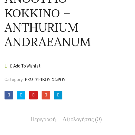
ΚΥΛΙΝΔΡΟ
ΛΕΥΚ
ΚΟΚΚΙΝΟ –
ΧΡΩΜΑΤΙΣ
–
–
ANTH
ANTHURIUM
SANSEVIER
WHIT
CYLINDRIC
ANDRAEANUM
VELVET
TOUCH
Add To Wishlist
Compare
Category:
ΕΣΩΤΕΡΙΚΟΥ ΧΩΡΟΥ
Περιγραφή
Αξιολογήσεις (0)