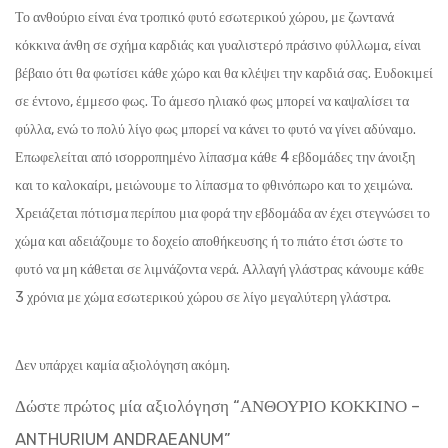
Το ανθούριο είναι ένα τροπικό φυτό εσωτερικού χώρου, με ζωντανά
κόκκινα άνθη σε σχήμα καρδιάς και γυαλιστερό πράσινο φύλλωμα, είναι
βέβαιο ότι θα φωτίσει κάθε χώρο και θα κλέψει την καρδιά σας. Ευδοκιμεί
σε έντονο, έμμεσο φως. Το άμεσο ηλιακό φως μπορεί να καψαλίσει τα
φύλλα, ενώ το πολύ λίγο φως μπορεί να κάνει το φυτό να γίνει αδύναμο.
Επωφελείται από ισορροπημένο λίπασμα κάθε 4 εβδομάδες την άνοιξη
και το καλοκαίρι, μειώνουμε το λίπασμα το φθινόπωρο και το χειμώνα.
Χρειάζεται πότισμα περίπου μια φορά την εβδομάδα αν έχει στεγνώσει το
χώμα και αδειάζουμε το δοχείο αποθήκευσης ή το πιάτο έτσι ώστε το
φυτό να μη κάθεται σε λιμνάζοντα νερά. Αλλαγή γλάστρας κάνουμε κάθε
3 χρόνια με χώμα εσωτερικού χώρου σε λίγο μεγαλύτερη γλάστρα.
Δεν υπάρχει καμία αξιολόγηση ακόμη.
Δώστε πρώτος μία αξιολόγηση “ΑΝΘΟΥΡΙΟ ΚΟΚΚΙΝΟ –
ANTHURIUM ANDRAEANUM”