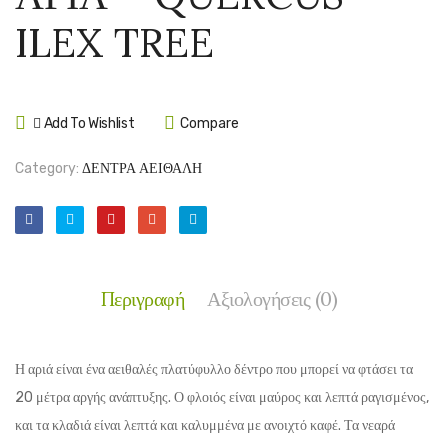
ΜΕΓΑΝΘΗ
–
ILEX TREE
–
SCHI
MAGNOLIA
MOLL
GRANDIFL
Add To Wishlist
Compare
Category:
ΔΕΝΤΡΑ ΑΕΙΘΑΛΗ
Περιγραφή
Αξιολογήσεις (0)
Η αριά είναι ένα αειθαλές πλατύφυλλο δέντρο που μπορεί να φτάσει τα
20 μέτρα αργής ανάπτυξης. Ο φλοιός είναι μαύρος και λεπτά ραγισμένος,
και τα κλαδιά είναι λεπτά και καλυμμένα με ανοιχτό καφέ. Τα νεαρά