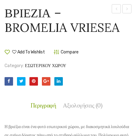
ΒΡΙΕΖΙΑ –
–
–
BROMELIA VRIESEA
GUZMANIA
DRAC
CONIFERA
DEME
WHIT
JEWE
Add To Wishlist
Compare
Category:
ΕΣΩΤΕΡΙΚΟΥ ΧΩΡΟΥ
Περιγραφή
Αξιολογήσεις (0)
Η βριέζια είναι ένα φυτό εσωτερικού χώρου, με διακοσμητικά λουλούδια
σε σχήμα δόρατος πάνω από το στιβαρό φύλλωμα του. Πολύχρωμο φυτό