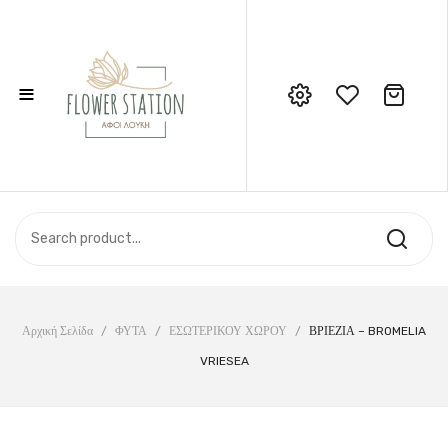
≡
No products in the cart.
Call Support: 210 6857844
ΑΡΧΙΚΉ
ΚΑΤΆΣΤΗΜΑ
ΣΧΕΤΙΚΆ ΜΕ ΕΜΆΣ
ΕΠΙΚΟΙΝΩΝΊΑ
Αρχική Σελίδα
/
ΦΥΤΑ
/
ΕΣΩΤΕΡΙΚΟΥ ΧΩΡΟΥ
/
ΒΡΙΕΖΙΑ – BROMELIA
VRIESEA