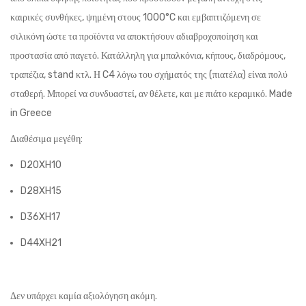
καιρικές συνθήκες, ψημένη στους 1000°C και εμβαπτιζόμενη σε
σιλικόνη ώστε τα προϊόντα να αποκτήσουν αδιαβροχοποίηση και
προστασία από παγετό. Κατάλληλη για μπαλκόνια, κήπους, διαδρόμους,
τραπέζια, stand κτλ. Η C4 λόγω του σχήματός της (πιατέλα) είναι πολύ
σταθερή. Μπορεί να συνδυαστεί, αν θέλετε, και με πιάτο κεραμικό. Made
in Greece
Διαθέσιμα μεγέθη:
D20XH10
D28XH15
D36XH17
D44XH21
Δεν υπάρχει καμία αξιολόγηση ακόμη.