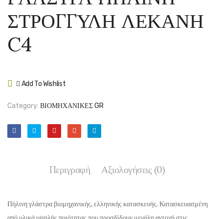
ΠΗΛΙΝΟ
ΠΗΛΙ
ΣΤΡΟΓΓΥΛΗ ΛΕΚΑΝΗ
ΣΤΡΟΓΓΥΛ
ΣΤΡΟ
ΓΛΑΣΤΡΑΣ
ΛΕΚΑ
C4
SOTTOVAS
D4
GREIGE
Add To Wishlist
Compare
Category:
ΒΙΟΜΗΧΑΝΙΚΕΣ GR
Περιγραφή
Αξιολογήσεις (0)
Πήλινη γλάστρα βιομηχανικής, ελληνικής κατασκευής. Κατασκευασμένη
από υλικά υψηλής ποιότητας που προσδίδουν μεγάλη αντοχή στις