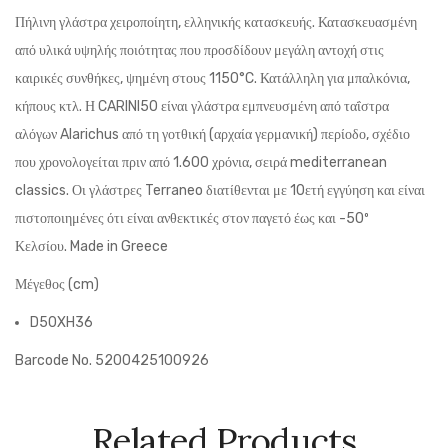
Πήλινη γλάστρα χειροποίητη, ελληνικής κατασκευής. Κατασκευασμένη
από υλικά υψηλής ποιότητας που προσδίδουν μεγάλη αντοχή στις
καιρικές συνθήκες, ψημένη στους 1150°C. Κατάλληλη για μπαλκόνια,
κήπους κτλ. Η CARINI50 είναι
γλάστρα εμπνευσμένη από
ταΐστρα
αλόγων Alarichus από τη γοτθική (αρχαία γερμανική) περίοδο, σχέδιο
που χρονολογείται πριν από 1.600 χρόνια
, σειρά mediterranean
classics.
Οι γλάστρες Terraneo διατίθενται με 10ετή εγγύηση και είναι
πιστοποιημένες ότι είναι ανθεκτικές στον παγετό έως και -50º
Κελσίου.
Made in Greece
Μέγεθος (cm)
D50XH36
Barcode No. 5200425100926
Related Products