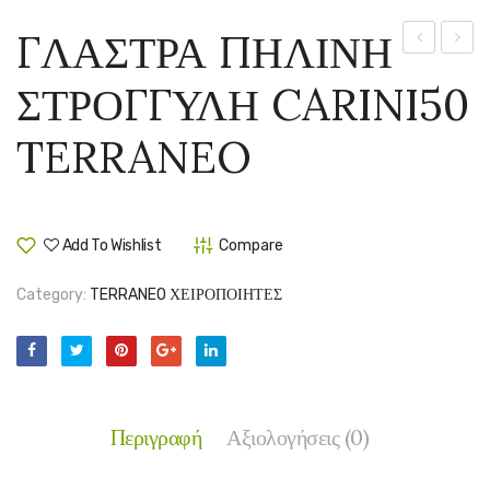
ΓΛΑΣΤΡΑ ΠΗΛΙΝΗ
ΠΗΛΙΝΗ
ΠΗΛΙ
ΣΤΡΟΓΓΥΛΗ CARINI50
CENGIO57
ΣΤΡΟ
TERRANEO
CARIN
TERRANEO
TERR
Add To Wishlist
Compare
Category:
TERRANEO ΧΕΙΡΟΠΟΙΗΤΕΣ
Περιγραφή
Αξιολογήσεις (0)