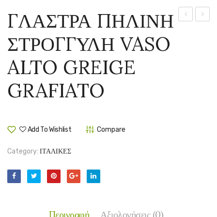
ΓΛΑΣΤΡΑ ΠΗΛΙΝΗ
ΠΗΛΙΝΗ
ΠΗΛΙ
ΣΤΡΟΓΓΥΛΗ VASO
ΣΤΡΟΓΓΥΛ
ΣΤΡΟ
VASO
VASO
ALTO GREIGE
ALTO
CILIN
GREIGE
GREIG
GRAFIATO
Add To Wishlist
Compare
Category:
ΙΤΑΛΙΚΕΣ
Περιγραφή
Αξιολογήσεις (0)