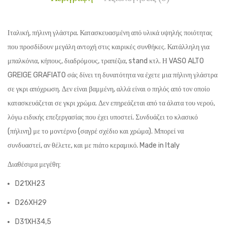
Ιταλική, πήλινη γλάστρα. Κατασκευασμένη από υλικά υψηλής ποιότητας
που προσδίδουν μεγάλη αντοχή στις καιρικές συνθήκες. Κατάλληλη για
μπαλκόνια, κήπους, διαδρόμους, τραπέζια, stand κτλ. Η VASO ALTO
GREIGE GRAFIATO σάς δίνει τη δυνατότητα να έχετε μια πήλινη γλάστρα
σε γκρι απόχρωση. Δεν είναι βαμμένη, αλλά είναι ο πηλός από τον οποίο
κατασκευάζεται σε γκρι χρώμα. Δεν επηρεάζεται από τα άλατα του νερού,
λόγω ειδικής επεξεργασίας που έχει υποστεί. Συνδυάζει το κλασικό
(πήλινη) με το μοντέρνο (σαγρέ σχέδιο και χρώμα). Μπορεί να
συνδυαστεί, αν θέλετε, και με πιάτο κεραμικό. Made in Italy
Διαθέσιμα μεγέθη:
D21XH23
D26XH29
D31XH34,5