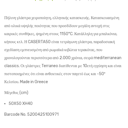
Πήλινη γλάστρα χειροποίητη, ελληνικής κατασκευής. Κατασκευασμένη
από υλικά υψηλής ποιότητας που προσδίδουν μεγάλη αντοχή στις
καιρικές συνθήκες, ψημένη στους 1150°C. Κατάλληλη για μπαλκόνια,
κήπους κτλ. Η CASERTA50 είναι
τετράγωνη γλάστρα, παραδοσιακή
σχεδίαση εμπνευσμένη από ρωμαϊκά κιβώτια τερακότας, που
χρονολογούνται περισσότερα από 2.000 χρόνια
, σειρά mediterranean
classics.
Οι γλάστρες Terraneo διατίθενται με 10ετή εγγύηση και είναι
πιστοποιημένες ότι είναι ανθεκτικές στον παγετό έως και -50º
Κελσίου.
Made in Greece
Μέγεθος (cm)
50X50 XH40
Barcode No. 5200425100971