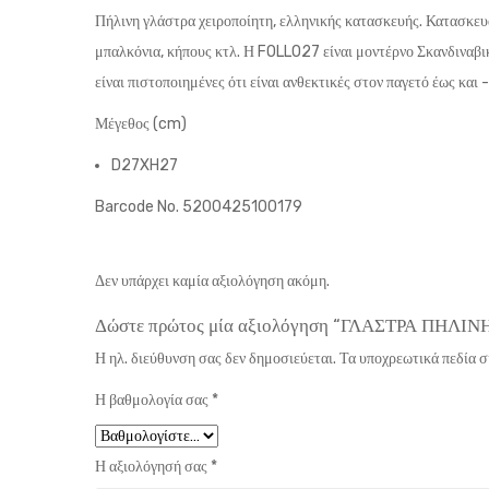
Πήλινη γλάστρα χειροποίητη, ελληνικής κατασκευής. Κατασκευ
μπαλκόνια, κήπους κτλ. Η FOLLO27 είναι
μοντέρνο Σκανδιναβι
είναι πιστοποιημένες ότι είναι ανθεκτικές στον παγετό έως και
Μέγεθος (cm)
D27XH27
Barcode No. 5200425100179
Δεν υπάρχει καμία αξιολόγηση ακόμη.
Δώστε πρώτος μία αξιολόγηση “ΓΛΑΣΤΡΑ ΠΗΛ
Η ηλ. διεύθυνση σας δεν δημοσιεύεται.
Τα υποχρεωτικά πεδία 
Η βαθμολογία σας
*
Η αξιολόγησή σας
*