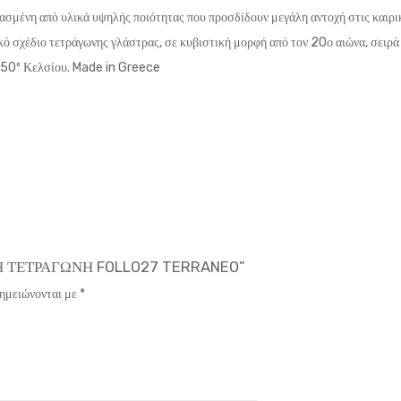
ασμένη από υλικά υψηλής ποιότητας που προσδίδουν μεγάλη αντοχή στις καιρ
κό σχέδιο τετράγωνης γλάστρας,
σε κυβιστική μορφή από τον 20ο αιώνα
, σειρ
 -50º Κελσίου.
Made in Greece
ΙΝΗ ΤΕΤΡΑΓΩΝΗ FOLLO27 TERRANEO”
σημειώνονται με
*