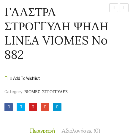
ΓΛΑΣΤΡΑ
ΣΤΡΟΓΓΥΛ
ΤΕΤΡ
ΣΤΡΟΓΓΥΛΗ ΨΗΛΗ
LINEA
LINEA
VIOMES
VIOM
LINEA VIOMES No
No
No
877
570
882
Add To Wishlist
Compare
Category:
ΒΙΟΜΕΣ-ΣΤΡΟΓΓΥΛΕΣ
Περιγραφή
Αξιολογήσεις (0)