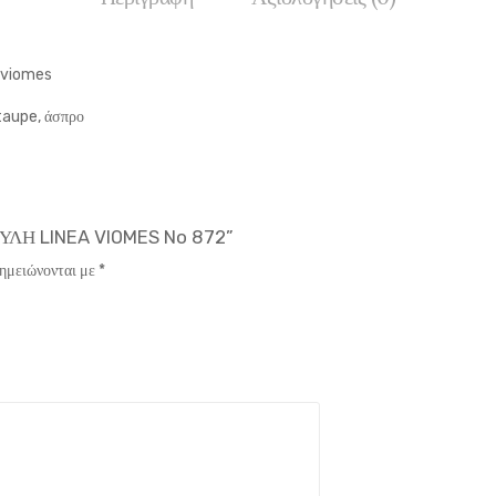
t viomes
 taupe, άσπρο
ΓΥΛΗ LINEA VIOMES No 872”
σημειώνονται με
*