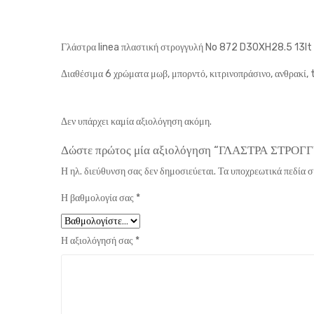
Γλάστρα linea πλαστική στρογγυλή No 872 D30XH28.5 13l
Διαθέσιμα 6 χρώματα μωβ, μπορντό, κιτρινοπράσινο, ανθρακί,
Δεν υπάρχει καμία αξιολόγηση ακόμη.
Δώστε πρώτος μία αξιολόγηση “ΓΛΑΣΤΡΑ ΣΤΡΟΓ
Η ηλ. διεύθυνση σας δεν δημοσιεύεται.
Τα υποχρεωτικά πεδία 
Η βαθμολογία σας
*
Η αξιολόγησή σας
*