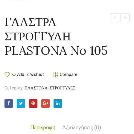
ΓΛΑΣΤΡΑ
ΣΤΡΟΓΓΥΛ
ΣΤΡΟ
ΣΤΡΟΓΓΥΛΗ
PLASTONA
PLAS
No
No
PLASTONA No 105
104
106
Add To Wishlist
Compare
Category:
ΠΛΑΣΤΟΝΑ-ΣΤΡΟΓΓΥΛΕΣ
Περιγραφή
Αξιολογήσεις (0)