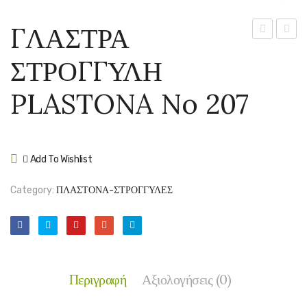
ΓΛΑΣΤΡΑ
ΣΤΡΟΓΓΥΛ
ΣΤΡΟ
ΣΤΡΟΓΓΥΛΗ
PLASTONA
PLAS
No
No
PLASTONA No 207
206
208
Add To Wishlist
Compare
Category:
ΠΛΑΣΤΟΝΑ-ΣΤΡΟΓΓΥΛΕΣ
Περιγραφή
Αξιολογήσεις (0)