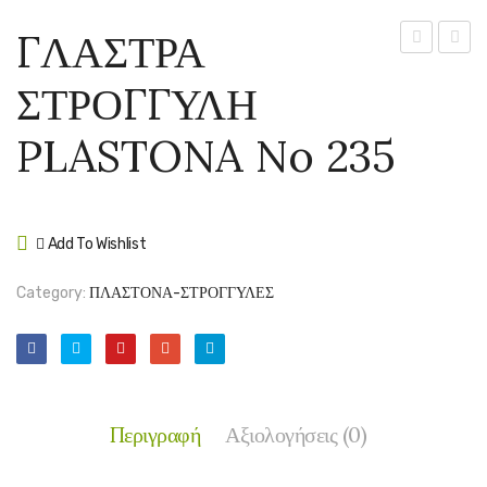
ΓΛΑΣΤΡΑ
ΣΤΡΟΓΓΥΛ
ΣΤΡΟ
ΣΤΡΟΓΓΥΛΗ
PLASTONA
PLAS
No
No
PLASTONA No 235
234
236
Add To Wishlist
Compare
Category:
ΠΛΑΣΤΟΝΑ-ΣΤΡΟΓΓΥΛΕΣ
Περιγραφή
Αξιολογήσεις (0)