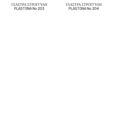
ΓΛΑΣΤΡΑ ΣΤΡΟΓΓΥΛΗ
ΓΛΑΣΤΡΑ ΣΤΡΟΓΓΥΛΗ
PLASTONA No 203
PLASTONA No 204
ΩΡΆΡΙΟ ΛΕΙΤΟΥΡΓΊΑΣ
Copyright © 2023 Flower Station. All Rights Reserved.