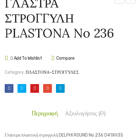
ΓΛΑΣΤΡΑ
ΣΤΡΟΓΓΥΛ
ΣΤΡΟ
ΣΤΡΟΓΓΥΛΗ
PLASTONA
PLAS
No
No
PLASTONA No 236
235
237
Add To Wishlist
Compare
Category:
ΠΛΑΣΤΟΝΑ-ΣΤΡΟΓΓΥΛΕΣ
Περιγραφή
Αξιολογήσεις (0)
Γλάστρα πλαστική στρογγυλή DELPHI ROUND No 236 D41XH35