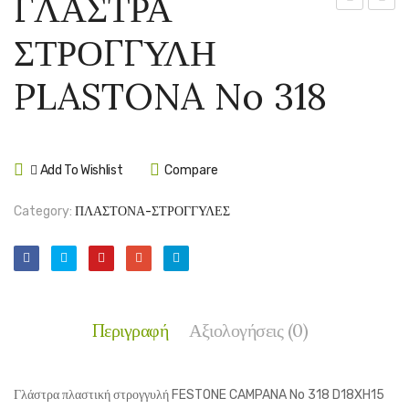
ΓΛΑΣΤΡΑ
ΣΤΡΟΓΓΥΛ
ΣΤΡΟ
ΣΤΡΟΓΓΥΛΗ
PLASTONA
PLAS
No
No
PLASTONA No 318
315
321
Add To Wishlist
Compare
Category:
ΠΛΑΣΤΟΝΑ-ΣΤΡΟΓΓΥΛΕΣ
Περιγραφή
Αξιολογήσεις (0)
Γλάστρα πλαστική στρογγυλή FESTONE CAMPANA No 318 D18XH15