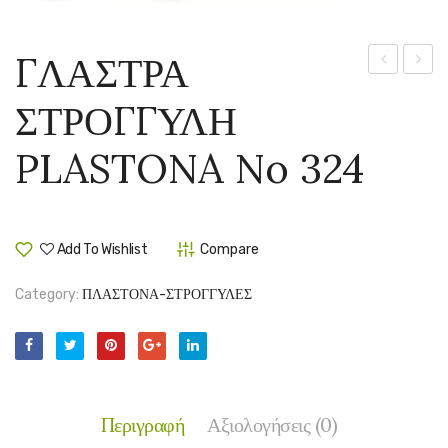
ΓΛΑΣΤΡΑ
ΣΤΡΟΓΓΥΛ
ΣΤΡΟ
ΣΤΡΟΓΓΥΛΗ
PLASTONA
PLAS
No
No
PLASTONA No 324
321
201
Add To Wishlist
Compare
Category:
ΠΛΑΣΤΟΝΑ-ΣΤΡΟΓΓΥΛΕΣ
Περιγραφή
Αξιολογήσεις (0)