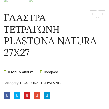
ΓΛΑΣΤΡΑ
ΣΤΡΟΓΓΥΛ
ΤΕΤΡ
ΤΕΤΡΑΓΩΝΗ
PLASTONA
PLAS
ROTO
NATU
PLASTONA NATURA
BRILLANT
31X31
No
27X27
43
Add To Wishlist
Compare
Category:
ΠΛΑΣΤΟΝΑ-ΤΕΤΡΑΓΩΝΕΣ