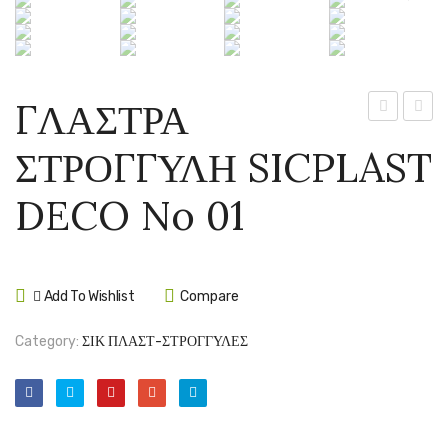
ΓΛΑΣΤΡΑ
ΣΤΡΟΓΓΥΛ
ΣΤΡΟ
ΣΤΡΟΓΓΥΛΗ SICPLAST
IDEL
SICP
MOSAIC
DECO
DECO No 01
CURVE
No
HIGH
03
55
Add To Wishlist
Compare
Category:
ΣΙΚ ΠΛΑΣΤ-ΣΤΡΟΓΓΥΛΕΣ