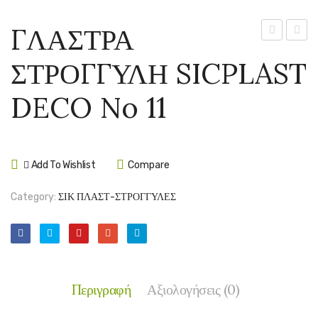
ΓΛΑΣΤΡΑ
ΣΤΡΟΓΓΥΛ
ΣΤΡΟ
ΣΤΡΟΓΓΥΛΗ SICPLAST
SICPLAST
SICP
DECO
PATM
DECO No 11
No
No
09
25
Add To Wishlist
Compare
Category:
ΣΙΚ ΠΛΑΣΤ-ΣΤΡΟΓΓΥΛΕΣ
Περιγραφή
Αξιολογήσεις (0)