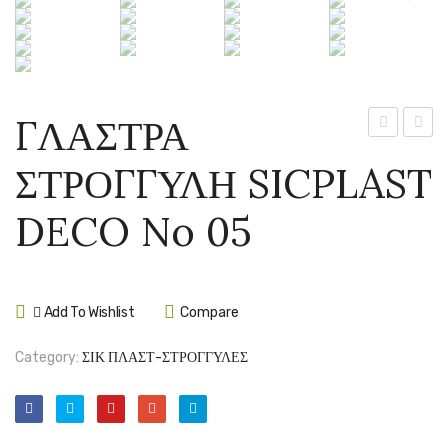
ΓΛΑΣΤΡΑ
ΣΤΡΟΓΓΥΛ
ΣΤΡΟ
ΣΤΡΟΓΓΥΛΗ SICPLAST
SICPLAST
SICP
DECO
DECO
DECO No 05
No
No
03
07
Add To Wishlist
Compare
Category:
ΣΙΚ ΠΛΑΣΤ-ΣΤΡΟΓΓΥΛΕΣ