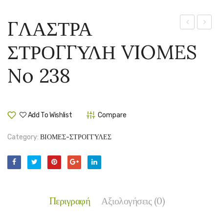
ΓΛΑΣΤΡΑ
ΣΤΡΟΓΓΥΛ
ΣΤΡΟ
ΣΤΡΟΓΓΥΛΗ VIOMES
VIOMES
VIOM
No
No
No 238
237
239
Add To Wishlist
Compare
Category:
ΒΙΟΜΕΣ-ΣΤΡΟΓΓΥΛΕΣ
Περιγραφή
Αξιολογήσεις (0)