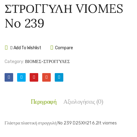
ΣΤΡΟΓΓΥΛΗ VIOMES
VIOMES
VIOM
No
No
No 239
238
240
Add To Wishlist
Compare
Category:
ΒΙΟΜΕΣ-ΣΤΡΟΓΓΥΛΕΣ
Περιγραφή
Αξιολογήσεις (0)
Γλάστρα πλαστική στρογγυλή No 239 D25XH21 6.2lt viomes