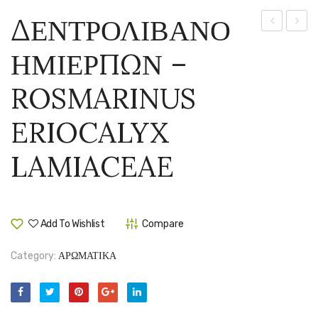
ΔΕΝΤΡΟΛΙΒΑΝΟ
–
–
ΗΜΙΕΡΠΩΝ –
ROSMARIN
SALVI
OFFICINAL
OFFIC
ROSMARINUS
ERIOCALYX
LAMIACEAE
Add To Wishlist
Compare
Category:
ΑΡΩΜΑΤΙΚΑ