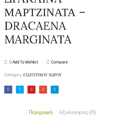
–
–
ΜΑΡΤΖΙΝΑΤΑ –
PACHIRA
DRAC
AQUATICA
FRAG
DRACAENA
COMP
MARGINATA
Add To Wishlist
Compare
Category:
ΕΣΩΤΕΡΙΚΟΥ ΧΩΡΟΥ
Περιγραφή
Αξιολογήσεις (0)