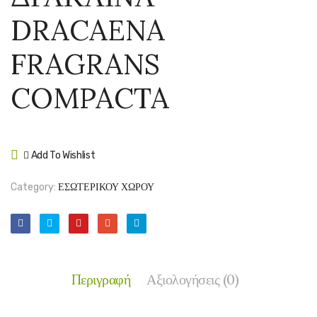
ΜΑΡΤΖΙΝΑ
–
DRACAENA
–
DRAC
DRACAEN
FRAG
FRAGRANS
MARGINAT
MASS
COMPACTA
Add To Wishlist
Compare
Category:
ΕΣΩΤΕΡΙΚΟΥ ΧΩΡΟΥ
Περιγραφή
Αξιολογήσεις (0)