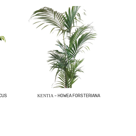
CUS
ΚΕΝΤΙΑ – HOWEA FORSTERIANA
ΦΙ