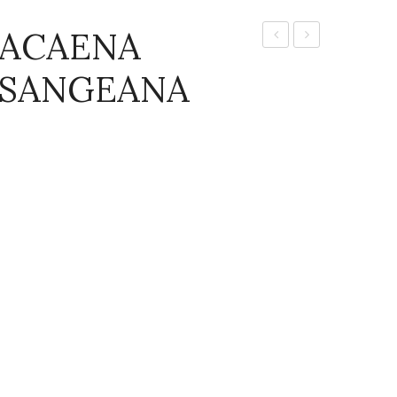
RACAENA
–
–
SSANGEANA
DRACAENA
DRACAENA
FRAGRANS
FRAGRANS
COMPACTA
GOLDEN
COAST