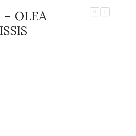
 – OLEA
ΚΑΛΑΜΩΝ
–
SSIS
–
CORNUS
OLEA
MAS
EUROPAEA
KALAMON