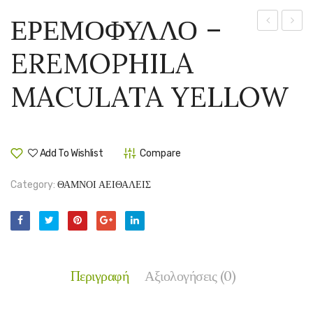
ΕΡΕΜΟΦΥΛΛΟ –
ΒΙΒΕΛΕΚ
–
EREMOPHILA
–
EREM
ELAEAGNU
NIVEA
MACULATA YELLOW
EBBINGEI
VIVELEG
OLEASTER
Add To Wishlist
Compare
Category:
ΘΑΜΝΟΙ ΑΕΙΘΑΛΕΙΣ
Περιγραφή
Αξιολογήσεις (0)