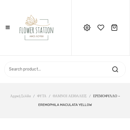
≡
No products in the cart.
Call Support: 210 6857844
ΑΡΧΙΚΉ
ΚΑΤΆΣΤΗΜΑ
ΣΧΕΤΙΚΆ ΜΕ ΕΜΆΣ
ΕΠΙΚΟΙΝΩΝΊΑ
Αρχική Σελίδα
/
ΦΥΤΑ
/
ΘΑΜΝΟΙ ΑΕΙΘΑΛΕΙΣ
/
ΕΡΕΜΟΦΥΛΛΟ –
EREMOPHILA MACULATA YELLOW