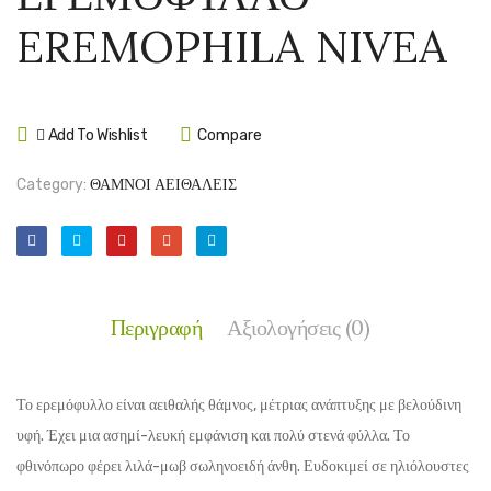
–
ΜΟΥΣ
EREMOPHILA NIVEA
EREMOPHI
–
MACULAT
ERIO
YELLOW
COPP
Add To Wishlist
Compare
Category:
ΘΑΜΝΟΙ ΑΕΙΘΑΛΕΙΣ
Περιγραφή
Αξιολογήσεις (0)
Το ερεμόφυλλο είναι αειθαλής θάμνος, μέτριας ανάπτυξης με βελούδινη
υφή. Έχει μια ασημί-λευκή εμφάνιση και πολύ στενά φύλλα. Το
φθινόπωρο φέρει λιλά-μωβ σωληνοειδή άνθη. Ευδοκιμεί σε ηλιόλουστες