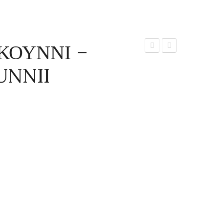
ΚΟΥΝΝΙ –
–
ΑΟΥΣΤΡΑΛΙΣ
UNNII
CERATONIA
–
SILIQUA
FICUS
AUSTRALIS