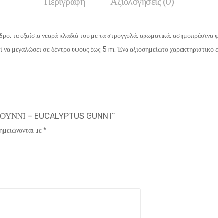
Περιγραφή
Αξιολογήσεις (0)
νδρο, τα εξαίσια νεαρά κλαδιά του με τα στρογγυλά, αρωματικά, ασημοπράσινα 
ί να μεγαλώσει σε δέντρο ύψους έως 5 m. Ένα αξιοσημείωτο χαρακτηριστικό εί
ΚΟΥΝΝΙ – EUCALYPTUS GUNNII”
σημειώνονται με
*