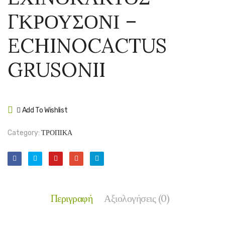
–
–
ΓΚΡΟΥΣΟΝΙ –
WASHINGT
OPUN
FILIFERA
FICUS
ECHINOCACTUS
INDIC
GRUSONII
Add To Wishlist
Compare
Category:
ΤΡΟΠΙΚΑ
Περιγραφή
Αξιολογήσεις (0)