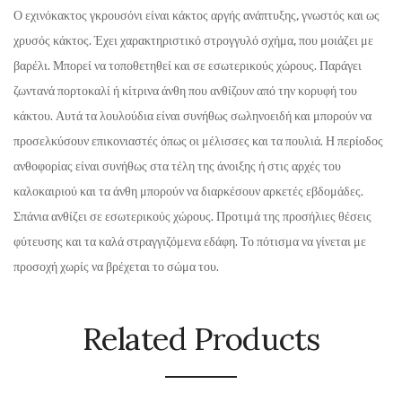
Ο εχινόκακτος γκρουσόνι είναι κάκτος αργής ανάπτυξης, γνωστός και ως
χρυσός κάκτος. Έχει χαρακτηριστικό στρογγυλό σχήμα, που μοιάζει με
βαρέλι. Μπορεί να τοποθετηθεί και σε εσωτερικούς χώρους. Παράγει
ζωντανά πορτοκαλί ή κίτρινα άνθη που ανθίζουν από την κορυφή του
κάκτου. Αυτά τα λουλούδια είναι συνήθως σωληνοειδή και μπορούν να
προσελκύσουν επικονιαστές όπως οι μέλισσες και τα πουλιά. Η περίοδος
ανθοφορίας είναι συνήθως στα τέλη της άνοιξης ή στις αρχές του
καλοκαιριού και τα άνθη μπορούν να διαρκέσουν αρκετές εβδομάδες.
Σπάνια ανθίζει σε εσωτερικούς χώρους. Προτιμά της προσήλιες θέσεις
φύτευσης και τα καλά στραγγιζόμενα εδάφη. Το πότισμα να γίνεται με
προσοχή χωρίς να βρέχεται το σώμα του.
Related Products