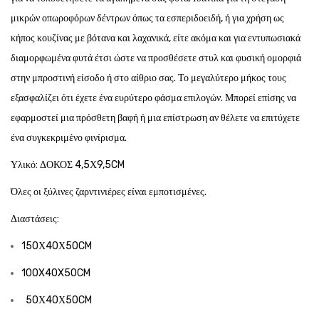
μικρών οπωροφόρων δέντρων όπως τα εσπεριδοειδή,
ή για χρήση ως
κήπος κουζίνας με βότανα και λαχανικά, είτε
ακόμα και για εντυπωσιακά
διαμορφωμένα φυτά έτσι ώστε να προσθέσετε στυλ και φυσική ομορφιά
στην μπροστινή είσοδο ή στο αίθριο σας. Το μεγαλύτερο μήκος τους
εξασφαλίζει ότι έχετε ένα ευρύτερο φάσμα επιλογών. Μπορεί επίσης να
εφαρμοστεί μια πρόσθετη βαφή ή μια επίστρωση αν θέλετε να επιτύχετε
ένα συγκεκριμένο φινίρισμα.
Υλικό: ΔΟΚΟΣ 4,5Χ9,5CM
Όλες οι ξύλινες ζαρντινιέρες είναι εμποτισμένες.
Διαστάσεις:
150Χ40Χ50CM
100X40X50CM
50Χ40Χ50CM