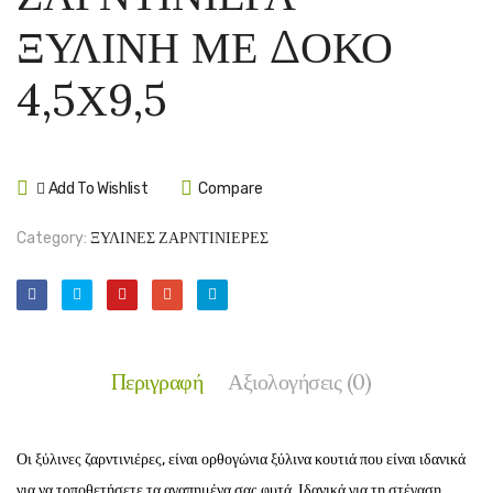
ΞΥΛΙΝΗ
ΜΠΑΡ
ΞΥΛΙΝΗ ΜΕ ΔΟΚΟ
ΜΕ
20CM
ΔΟΚΑΡΙ
X
4,5Χ9,5
3Χ10
200C
Add To Wishlist
Compare
Category:
ΞΥΛΙΝΕΣ ΖΑΡΝΤΙΝΙΕΡΕΣ
Περιγραφή
Αξιολογήσεις (0)
Οι ξύλινες ζαρντινιέρες, είναι ορθογώνια ξύλινα κουτιά που είναι ιδανικά
για να τοποθετήσετε τα αγαπημένα σας φυτά. Ιδανικά για τη στέγαση