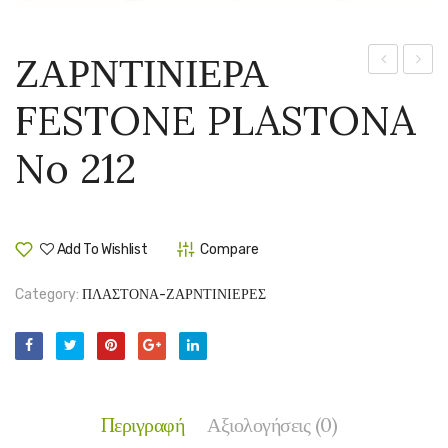
ΖΑΡΝΤΙΝΙΕΡΑ
FESTONE
FEST
FESTONE PLASTONA
PLASTONA
PLAS
No
No
No 212
211
213
Add To Wishlist
Compare
Category:
ΠΛΑΣΤΟΝΑ-ΖΑΡΝΤΙΝΙΕΡΕΣ
Περιγραφή
Αξιολογήσεις (0)