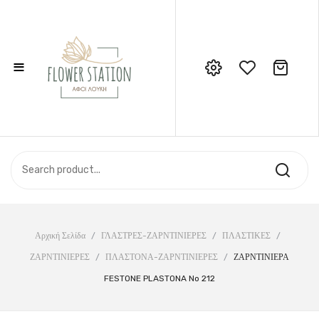
≡
No products in the cart.
Call Support: 210 6857844
ΑΡΧΙΚΉ
ΚΑΤΆΣΤΗΜΑ
ΣΧΕΤΙΚΆ ΜΕ ΕΜΆΣ
ΕΠΙΚΟΙΝΩΝΊΑ
Αρχική Σελίδα
/
ΓΛΑΣΤΡΕΣ-ΖΑΡΝΤΙΝΙΕΡΕΣ
/
ΠΛΑΣΤΙΚΕΣ
/
ΖΑΡΝΤΙΝΙΕΡΕΣ
/
ΠΛΑΣΤΟΝΑ-ΖΑΡΝΤΙΝΙΕΡΕΣ
/
ΖΑΡΝΤΙΝΙΕΡΑ
FESTONE PLASTONA No 212