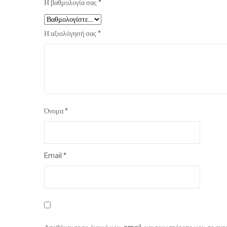
Η βαθμολογία σας
*
Η αξιολόγησή σας
*
Όνομα
*
Email
*