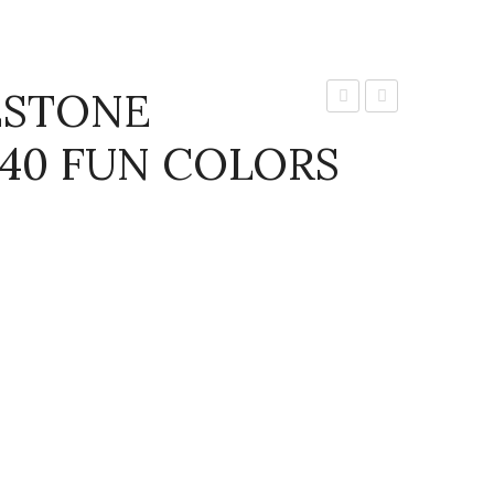
ESTONE
FESTONE
FESTONE
40 FUN COLORS
PLASTONA
PLASTONA
No
No
340
350