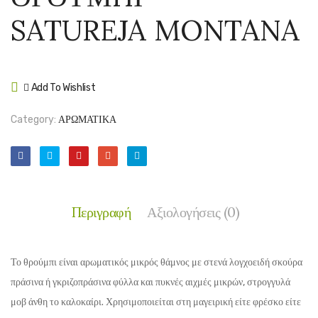
–
ΠΑΝΑ
SATUREJA MONTANA
SANTOLIN
–
CHAMAECY
THYM
CITR
‘VARI
Add To Wishlist
Compare
Category:
ΑΡΩΜΑΤΙΚΑ
Περιγραφή
Αξιολογήσεις (0)
Το θρούμπι είναι αρωματικός μικρός θάμνος με στενά λογχοειδή σκούρα
πράσινα ή γκριζοπράσινα φύλλα και πυκνές αιχμές μικρών, στρογγυλά
μοβ άνθη το καλοκαίρι. Χρησιμοποιείται στη μαγειρική είτε φρέσκο είτε