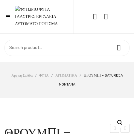
≡
Call Support: 210 6857844
ΑΡΧΙΚΉ
ΚΑΤΆΣΤΗΜΑ
ΣΧΕΤΙΚΆ ΜΕ ΕΜΆΣ
Αρχική Σελίδα
/
ΦΥΤΑ
/
ΑΡΩΜΑΤΙΚΑ
/
ΘΡΟΥΜΠΙ – SATUREJA
MONTANA
ΕΠΙΚΟΙΝΩΝΊΑ
ΘΡΟΥΜΠΙ –