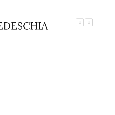
EDESCHIA
ΜΩΒ
–
–
ASTER
VINCA
LATERIFLORUS
MINOR
VAR.
‘ATROPURPUREA’
‘HORIZONTALIS’