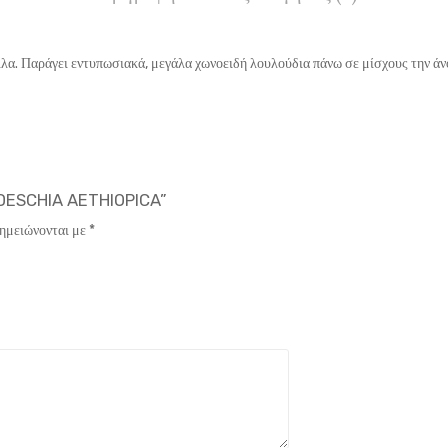
λλα. Παράγει εντυπωσιακά, μεγάλα χωνοειδή λουλούδια πάνω σε μίσχους την άν
EDESCHIA AETHIOPICA”
σημειώνονται με
*