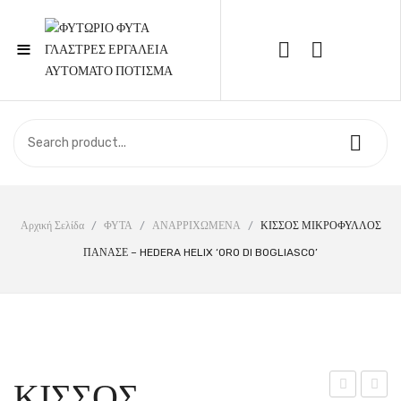
≡
Call Support: 210 6857844
ΑΡΧΙΚΉ
ΚΑΤΆΣΤΗΜΑ
ΣΧΕΤΙΚΆ ΜΕ ΕΜΆΣ
Αρχική Σελίδα
/
ΦΥΤΑ
/
ΑΝΑΡΡΙΧΩΜΕΝΑ
/
ΚΙΣΣΟΣ ΜΙΚΡΟΦΥΛΛΟΣ
ΠΑΝΑΣΕ – HEDERA HELIX ‘ORO DI BOGLIASCO’
ΕΠΙΚΟΙΝΩΝΊΑ
ΚΙΣΣΟΣ