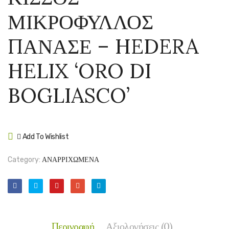
–
ΑΡΑΠ
ΜΙΚΡΟΦΥΛΛΟΣ
HEDERA
–
HELIX
JASM
ΠΑΝΑΣΕ – HEDERA
‘HIBERNICA
AZOR
HELIX ‘ORO DI
BOGLIASCO’
Add To Wishlist
Compare
Category:
ΑΝΑΡΡΙΧΩΜΕΝΑ
Περιγραφή
Αξιολογήσεις (0)