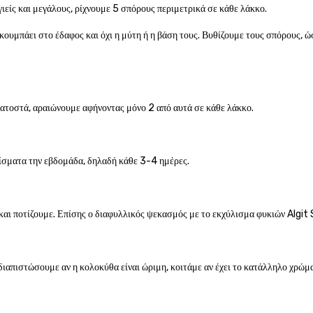
γιείς και μεγάλους, ρίχνουμε 5 σπόρους περιμετρικά σε κάθε λάκκο.
ακουμπάει στο έδαφος και όχι η μύτη ή η βάση τους. Βυθίζουμε τους σπόρους, ώ
ατοστά, αραιώνουμε αφήνοντας μόνο 2 από αυτά σε κάθε λάκκο.
τίσματα την εβδομάδα, δηλαδή κάθε 3-4 ημέρες.
και ποτίζουμε. Επίσης ο διαφυλλικός ψεκασμός με το εκχύλισμα φυκιών Algit 
διαπιστώσουμε αν η κολοκύθα είναι ώριμη, κοιτάμε αν έχει το κατάλληλο χρώμ