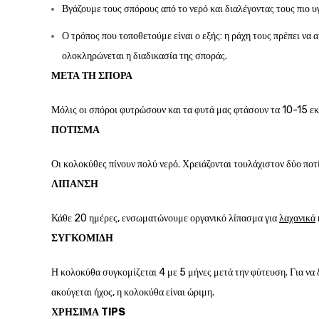
Βγάζουμε τους σπόρους από το νερό και διαλέγοντας τους πιο υ
Ο τρόπος που τοποθετούμε είναι ο εξής: η ράχη τους πρέπει να 
ολοκληρώνεται η διαδικασία της σποράς.
ΜΕΤΆ ΤΗ ΣΠΟΡΆ
Μόλις οι σπόροι φυτρώσουν και τα φυτά μας φτάσουν τα 10-15 εκ
ΠΌΤΙΣΜΑ
Οι κολοκύθες πίνουν πολύ νερό. Χρειάζονται τουλάχιστον δύο πο
ΛΊΠΑΝΣΗ
Κάθε 20 ημέρες, ενσωματώνουμε οργανικό λίπασμα για
λαχανικά
ΣΥΓΚΟΜΙΔΉ
Η κολοκύθα συγκομίζεται 4 με 5 μήνες μετά την φύτευση. Για να 
ακούγεται ήχος, η κολοκύθα είναι ώριμη.
ΧΡΉΣΙΜΑ TIPS