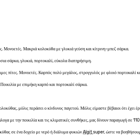
. Μονοετές. Μακριά κολοκύθα με γλυκιά γεύση και κίτρινη-μπεζ σάρκα.
ια σάρκα, γλυκιά, πορτοκαλί, εύκολα διατηρήσιμη.
ες πίτες. Μονοετές. Καρπός πολύ μεγάλος, στρογγυλός με φλοιό πορτοκαλί κα
οικιλία με επιμήκη καρπό και πορτοκαλί σάρκα.
οκύθας, μόλις περάσει ο κίνδυνος παγετού. Μόλις είμαστε βέβαιοι ότι έχει έρ
άλογα με την ποικιλία και τις κλιματικές συνθήκες, μας δίνουν παραγωγή σε 11
κύθας σε ένα δοχείο με νερό ή διάλυμα φυκιών
Algit
super, ώστε να βοηθήσου