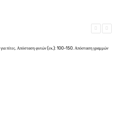
λάχανο
γλυκιά
17100
12695
κή για πίτες. Απόσταση φυτών (εκ.): 100-150. Απόσταση γραμμών
GEMMA
GEMMA