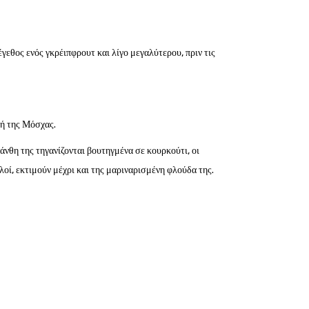
γεθος ενός γκρέιπφρουτ και λίγο μεγαλύτερου, πριν τις
ή της Μόσχας.
 άνθη της τηγανίζονται βουτηγμένα σε κουρκούτι, οι
λοί, εκτιμούν μέχρι και της μαριναρισμένη φλούδα της.