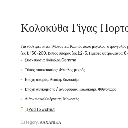
Κολοκύθα Γίγας Πορ
Για νόστιμες πίτες. Μονοετές. Καρπός πολύ μεγάλος, στρογγυλός
(εκ.): 150-200. Βάθος σποράς (εκ.):2-3. Ημέρες φυτρώματος: 8-
Συσκευασία: Φάκελος Gemma
Τύπος συσκευασίας: Φάκελος μικρός
Εποχή σποράς: Άνοιξη, Καλοκαίρι
Εποχή συγκομιδής / ανθοφορίας: Καλοκαίρι, Φθινόπωρο
Διάρκεια καλλιέργειας: Μονοετές
Add To Wishlist
Compare
Category:
ΛΑΧΑΝΙΚΑ