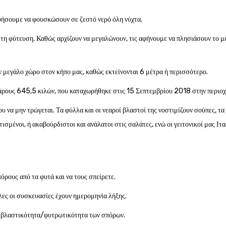
φήσουμε να φουσκώσουν σε ζεστό νερό όλη νύχτα.
τη φύτευση. Καθώς αρχίζουν να μεγαλώνουν, τις αφήνουμε να πλησιάσουν το μέ
 μεγάλο χώρο στον κήπο μας, καθώς εκτείνονται 6 μέτρα ή περισσότερο.
άρους 645,5 κιλών, που καταχωρήθηκε στις 15 Σεπτεμβρίου 2018 στην περιοχ
υ να μην τρώγεται. Τα φύλλα και οι νεαροί βλαστοί της νοστιμίζουν σούπες, τα
σμένοι, ή ακαβούρδιστοι και ανάλατοι στις σαλάτες, ενώ οι γειτονικοί μας Ιτα
όρους από τα φυτά και να τους σπείρετε.
λες οι συσκευασίες έχουν ημερομηνία λήξης.
η βλαστικότητα/φυτρωτικότητα των σπόρων.