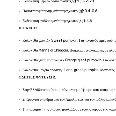
Ενδεικτική θερμοκρασία ανάπτυξης(
C): 22-28
Ποσότητα φύτευσης ανά τετραγωνικό (g): 0,4-0,6
Ενδεικτική απόδοση ανά τετραγωνικό (kg): 4,5
ΠΟΙΚΙΛΊΕΣ
Κολοκύθα γλυκιά · Sweet pumpkin. Για πεντανόστιμες σούπες
Κολοκύθα Marina di Chioggia. Ποικιλία μεγαλόκαρπη, με πλούσ
Κολοκύθα γίγας πορτοκαλί · Orange giant pumpkin. Για νόστιμ
Κολοκύθα μακριά πράσινη · Long, green pumpkin. Μονοετές. Π
ΟΔΗΓΊΕΣ ΦΎΤΕΥΣΗΣ
Στην Ελλάδα περιμένουμε πάντα να φυτέψουμε τους σπόρους κολ
Σπέρνονται υπαίθρια από τον Απρίλιο έως και τον Ιούλιο και αν
Την παραμονή της σποράς, μουλιάζουμε τους σπόρους της κολο