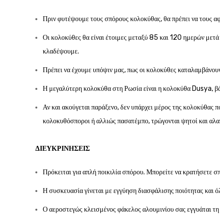
Πριν φυτέψουμε τους σπόρους κολοκύθας, θα πρέπει να τους α
Οι κολοκύθες θα είναι έτοιμες μεταξύ 85 και 120 ημερών μετά 
κλαδέψουμε.
Πρέπει να έχουμε υπόψιν μας, πως οι κολοκύθες καταλαμβάνουν
Η μεγαλύτερη κολοκύθα στη Ρωσία είναι η κολοκύθα Dusya, β
Αν και ακούγεται παράξενο, δεν υπάρχει μέρος της κολοκύθας πο
κολοκυθόσποροι ή αλλιώς πασατέμπο, τρώγονται ψητοί και αλατι
ΔΙΕΥΚΡΙΝΉΣΕΙΣ
Πρόκειται για απλή ποικιλία σπόρου. Μπορείτε να κρατήσετε σπ
Η συσκευασία γίνεται με εγγύηση διασφάλισης ποιότητας και ό
Ο αεροστεγώς κλεισμένος φάκελος αλουμινίου σας εγγυάται τ