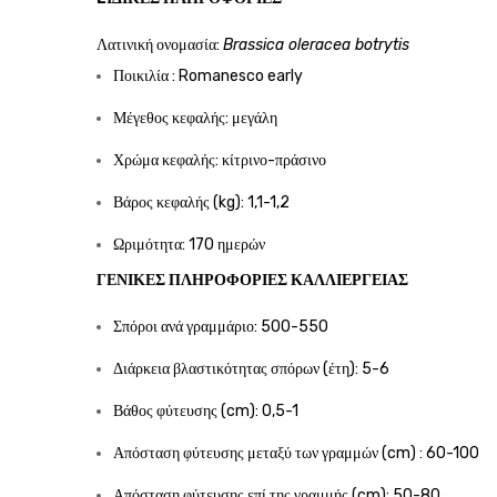
Λατινική ονομασία:
Brassica oleracea botrytis
Ποικιλία : Romanesco early
Μέγεθος κεφαλής: μεγάλη
Χρώμα κεφαλής: κίτρινο-πράσινο
Βάρος κεφαλής (kg): 1,1-1,2
Ωριμότητα: 170 ημερών
ΓΕΝΙΚΈΣ ΠΛΗΡΟΦΟΡΊΕΣ ΚΑΛΛΙΈΡΓΕΙΑΣ
Σπόροι ανά γραμμάριο: 500-550
Διάρκεια βλαστικότητας σπόρων (έτη): 5-6
Βάθος φύτευσης (cm): 0,5-1
Απόσταση φύτευσης μεταξύ των γραμμών (cm) : 60-100
Απόσταση φύτευσης επί της γραμμής (cm): 50-80