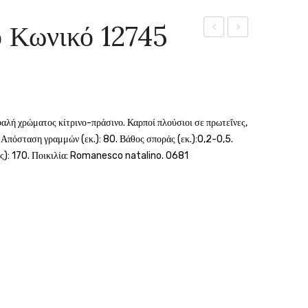
 Κωνικό 12745
Supersimonia
όψιμο
SAMBA
λευκό
17205
12711
GEMMA
GEMMA
φαλή χρώματος κίτρινο-πράσινο. Καρποί πλούσιοι σε πρωτεΐνες,
0. Απόσταση γραμμών (εκ.): 80. Βάθος σποράς (εκ.):0,2-0,5.
ς): 170. Ποικιλία: Romanesco natalino. 0681