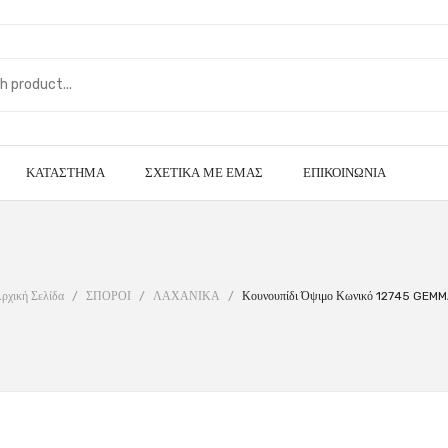
ΚΑΤΆΣΤΗΜΑ
ΣΧΕΤΙΚΆ ΜΕ ΕΜΆΣ
ΕΠΙΚΟΙΝΩΝΊΑ
ρχική Σελίδα
/
ΣΠΟΡΟΙ
/
ΛΑΧΑΝΙΚΑ
/
Κουνουπίδι Όψιμο Κωνικό 12745 GEM