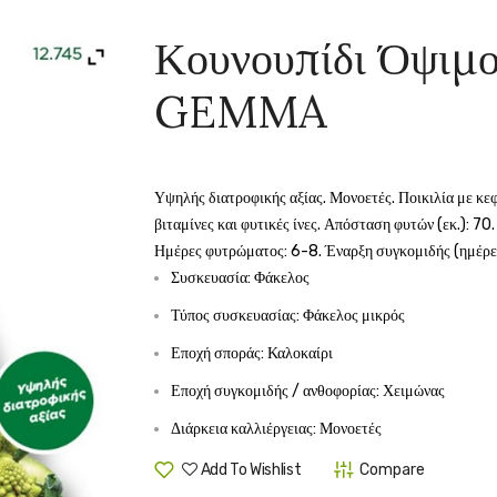
Κουνουπίδι Όψιμο
GEMMA
Υψηλής διατροφικής αξίας. Μονοετές. Ποικιλία με κε
βιταμίνες και φυτικές ίνες. Απόσταση φυτών (εκ.): 7
Ημέρες φυτρώματος: 6-8. Έναρξη συγκομιδής (ημέρε
Συσκευασία: Φάκελος
Τύπος συσκευασίας: Φάκελος μικρός
Εποχή σποράς: Καλοκαίρι
Εποχή συγκομιδής / ανθοφορίας: Χειμώνας
Διάρκεια καλλιέργειας: Μονοετές
Add To Wishlist
Compare