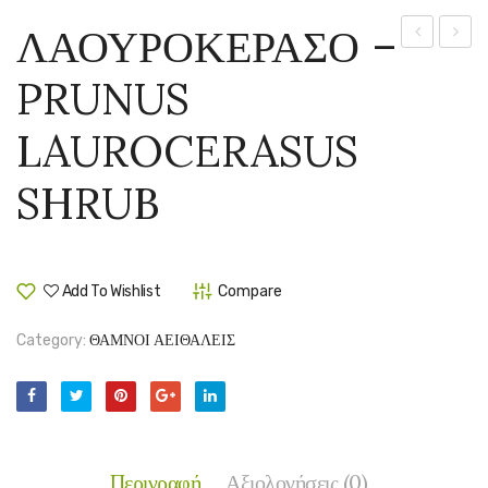
ΛΑΟΥΡΟΚΕΡΑΣΟ –
ΜΥΡΤΟΦΥ
–
PRUNUS
–
PYRA
POLYGALA
‘ORA
LAUROCERASUS
MYRTIFOLI
GLOW’
SHRUB
Add To Wishlist
Compare
Category:
ΘΑΜΝΟΙ ΑΕΙΘΑΛΕΙΣ
Περιγραφή
Αξιολογήσεις (0)