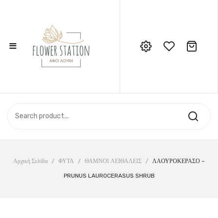
≡
No products in the cart.
Call Support: 210 6857844
ΑΡΧΙΚΉ
ΚΑΤΆΣΤΗΜΑ
ΣΧΕΤΙΚΆ ΜΕ ΕΜΆΣ
ΕΠΙΚΟΙΝΩΝΊΑ
Αρχική Σελίδα
/
ΦΥΤΑ
/
ΘΑΜΝΟΙ ΑΕΙΘΑΛΕΙΣ
/
ΛΑΟΥΡΟΚΕΡΑΣΟ –
PRUNUS LAUROCERASUS SHRUB