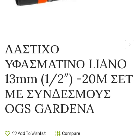
ΛΑΣΤΙΧΟ
ΛΕΥΚ
ΥΦΑΣΜΑΤΙΝΟ LIANO
–
CORT
13mm (1/2″) -20M ΣΕΤ
SELL
‘WHIT
ΜΕ ΣΥΝΔΕΣΜΟΥΣ
OGS GARDENA
Add To Wishlist
Compare