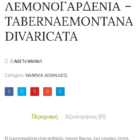
ΛΕΜΟΝΟΓΑΡΔΕΝΙΑ –
ΜΠΛΕ
–
–
TEUC
TABERNAEMONTANA
SOLANUM
FRUT
RANTONNE
DIVARICATA
Add To Wishlist
Compare
Category:
ΘΑΜΝΟΙ ΑΕΙΘΑΛΕΙΣ
Περιγραφή
Αξιολογήσεις (0)
Η λεμονογαρδένια είναι αειθαλής, πυκνός θάμνος, έχει επιμήκη, λεπτά,