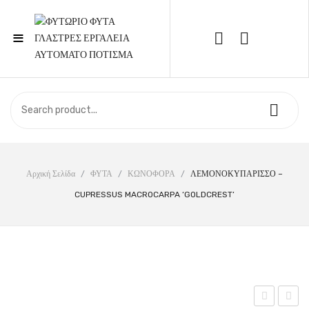
≡
Call Support: 210 6857844
ΑΡΧΙΚΉ
ΚΑΤΆΣΤΗΜΑ
ΣΧΕΤΙΚΆ ΜΕ ΕΜΆΣ
Αρχική Σελίδα
/
ΦΥΤΑ
/
ΚΩΝΟΦΟΡΑ
/
ΛΕΜΟΝΟΚΥΠΑΡΙΣΣΟ –
CUPRESSUS MACROCARPA ‘GOLDCREST’
ΕΠΙΚΟΙΝΩΝΊΑ