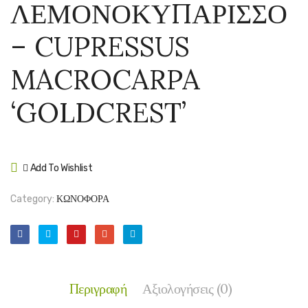
ΛΕΜΟΝΟΚΥΠΑΡΙΣΣΟ
ΑΡΙΖΟΝΙΚ
ΚΥΠΑ
–
–
– CUPRESSUS
CUPRESSU
CUPR
ARIZONICA
SEMP
MACROCARPA
‘FASTIGIAT
‘PYRA
‘GOLDCREST’
Add To Wishlist
Compare
Category:
ΚΩΝΟΦΟΡΑ
Περιγραφή
Αξιολογήσεις (0)