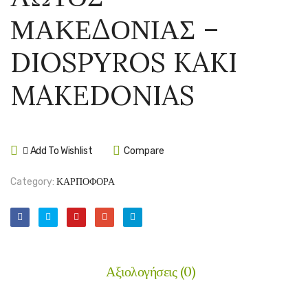
ΤΖΙΡΟ
ΑΚΑΡ
ΜΑΚΕΔΟΝΙΑΣ –
–
–
DIOSPYRO
MORU
DIOSPYROS KAKI
KAKI
ALBA
JIRO
MAKEDONIAS
Add To Wishlist
Compare
Category:
ΚΑΡΠΟΦΟΡΑ
Αξιολογήσεις (0)